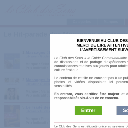
Categories
Marques
Le Hit-parade des Massages et Caress
BIENVENUE AU CLUB DES
MERCI DE LIRE ATTENTI
L'AVERTISSEMENT SUIV
1.
Massages : Le top des techniques de massage en s
Librairie > Guides pratiques > Massages et Caresses
Le Club des Sens « le Guide Communautaire
de discussions et de partage d’expériences v
Marque :
Solar
connaissances relatives aux jouets pour adultes,
Prix indicatif :
12.00 €
culture érotique.
Le contenu de ce site ne convient pas à un pub
2.
Massages érotiques
photos et vidéos disponibles ici peuven
Librairie > Guides pratiques > Massages et Caresses
sensibilités.
Marque :
Marabout
En entrant, vous certifiez être majeur et 
Prix indicatif :
7.90 €
responsabilités vis-à-vis de ce contenu.
3.
Le Traité des caresses
Entrer
So
Librairie > Guides pratiques > Massages et Caresses
Marque :
Flammarion
Prix indicatif :
15.00 €
Le Club des Sens est étiqueté grâce au système de l