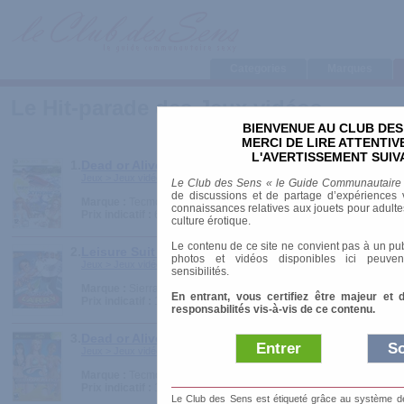
Categories
Marques
Le Hit-parade des Jeux vidéos
BIENVENUE AU CLUB DES
MERCI DE LIRE ATTENTI
L'AVERTISSEMENT SUIV
1.
Dead or Alive Xtreme 2
Jeux > Jeux vidéos
Le Club des Sens « le Guide Communautaire
de discussions et de partage d’expériences v
Marque :
Tecmo
connaissances relatives aux jouets pour adultes,
Prix indicatif :
60.00 €
culture érotique.
Le contenu de ce site ne convient pas à un pub
2.
Leisure Suit Larry 7 : Drague en Haute Mer
photos et vidéos disponibles ici peuven
Jeux > Jeux vidéos
sensibilités.
Marque :
Sierra Entertainment
En entrant, vous certifiez être majeur et 
Prix indicatif :
10.00 €
responsabilités vis-à-vis de ce contenu.
3.
Dead or Alive Xtreme Beach Volleyball
Entrer
So
Jeux > Jeux vidéos
Marque :
Tecmo
Prix indicatif :
19.90 €
Le Club des Sens est étiqueté grâce au système de l