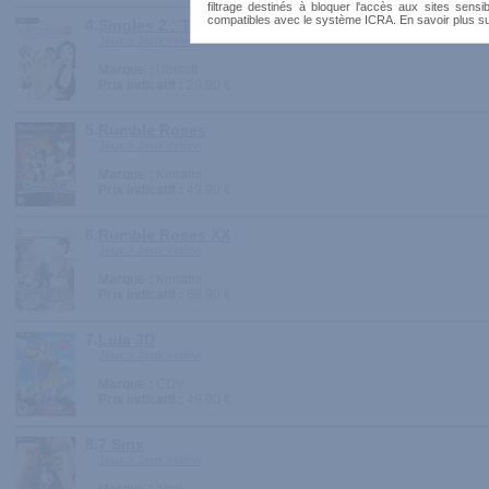
filtrage destinés à bloquer l'accès aux sites sensib
compatibles avec le système ICRA. En savoir plus s
4.
Singles 2 : Trio d'enfer
Jeux > Jeux vidéos
Marque :
Ubisoft
Prix indicatif :
29.90 €
5.
Rumble Roses
Jeux > Jeux vidéos
Marque :
Konami
Prix indicatif :
49.90 €
6.
Rumble Roses XX
Jeux > Jeux vidéos
Marque :
Konami
Prix indicatif :
69.90 €
7.
Lula 3D
Jeux > Jeux vidéos
Marque :
CDV
Prix indicatif :
49.90 €
8.
7 Sins
Jeux > Jeux vidéos