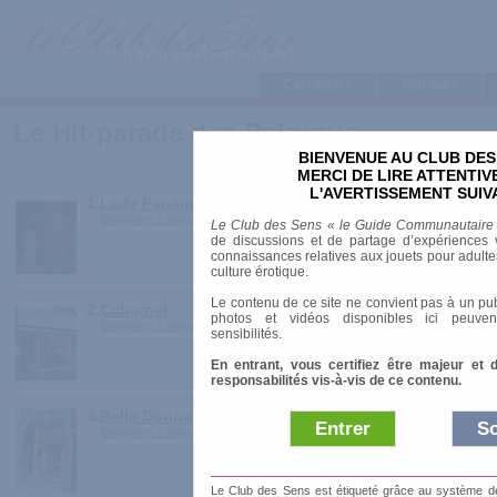
Categories
Marques
Le Hit-parade des Belgique
BIENVENUE AU CLUB DES
MERCI DE LIRE ATTENTI
L'AVERTISSEMENT SUIV
1.
Lady Paname
Boutiques > Magasins physiques > Belgique
Le Club des Sens « le Guide Communautaire
de discussions et de partage d’expériences v
connaissances relatives aux jouets pour adultes,
culture érotique.
Le contenu de ce site ne convient pas à un pub
2.
Ccharnel
photos et vidéos disponibles ici peuven
Boutiques > Magasins physiques > Belgique
sensibilités.
En entrant, vous certifiez être majeur et 
responsabilités vis-à-vis de ce contenu.
3.
Bella Donna
Entrer
So
Boutiques > Magasins physiques > Belgique
Le Club des Sens est étiqueté grâce au système de l