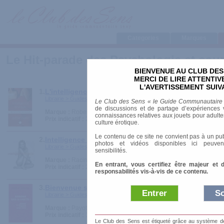
Categories
Marques
Le Hit-parade des Psychologie et cou
BIENVENUE AU CLUB DES
MERCI DE LIRE ATTENTI
L'AVERTISSEMENT SUIV
1.
L'intelligence érotique : Faire vivre le désir dans le 
Librairie > Guides pratiques > Psychologie et couple
Le Club des Sens « le Guide Communautaire
de discussions et de partage d’expériences v
Marque :
Robert Laffont
connaissances relatives aux jouets pour adultes,
Prix indicatif :
20.00 €
culture érotique.
Le contenu de ce site ne convient pas à un pub
2.
Intelligence sexuelle
photos et vidéos disponibles ici peuven
Librairie > Guides pratiques > Psychologie et couple
sensibilités.
Marque :
Racine
En entrant, vous certifiez être majeur et 
Prix indicatif :
24.95 €
responsabilités vis-à-vis de ce contenu.
3.
Bienvenue sous la couette !
Entrer
So
Librairie > Guides pratiques > Psychologie et couple
Marque :
Payot
Prix indicatif :
16.00 €
Le Club des Sens est étiqueté grâce au système de l