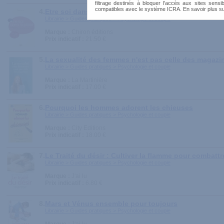
filtrage destinés à bloquer l'accès aux sites sensib
compatibles avec le système ICRA. En savoir plus s
4.
Etre soi dans le plaisir
Librairie > Guides pratiques > Psychologie et couple
Marque :
Chiron éditions
Prix indicatif :
21.50 €
5.
La sexualité des femmes n'est pas celle des magazi
Librairie > Guides pratiques > Psychologie et couple
Marque :
La Martinière
Prix indicatif :
17.00 €
6.
Pourquoi les hommes adorent les chieuses
Librairie > Guides pratiques > Psychologie et couple
Marque :
City Editions
Prix indicatif :
18.00 €
7.
Le Traité du désir : Cultiver la flamme pour combattr
Librairie > Guides pratiques > Psychologie et couple
Marque :
J'ai lu
Prix indicatif :
6.80 €
8.
Mars et Vénus ensemble pour toujours
Librairie > Guides pratiques > Psychologie et couple