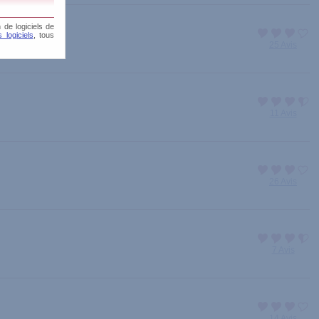
 de logiciels de
 logiciels
, tous
25 Avis
11 Avis
26 Avis
7 Avis
14 Avis