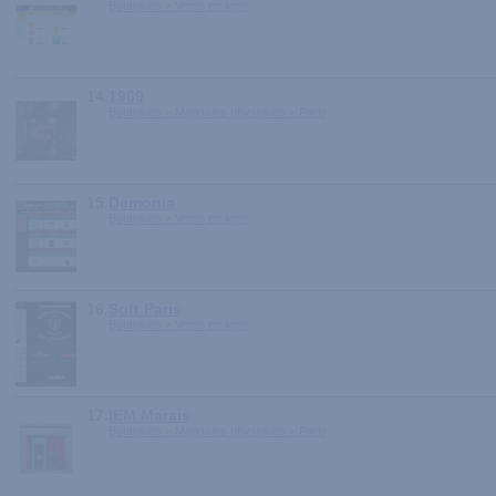
Boutiques > Vente en ligne
14.
1969
Boutiques > Magasins physiques > Paris
15.
Demonia
Boutiques > Vente en ligne
16.
Soft Paris
Boutiques > Vente en ligne
17.
IEM Marais
Boutiques > Magasins physiques > Paris