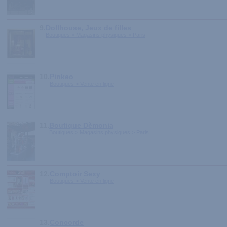
9.
Dollhouse, Jeux de filles
Boutiques > Magasins physiques > Paris
10.
Pinkeo
Boutiques > Vente en ligne
11.
Boutique Dèmonia
Boutiques > Magasins physiques > Paris
12.
Comptoir Sexy
Boutiques > Vente en ligne
13.
Concorde