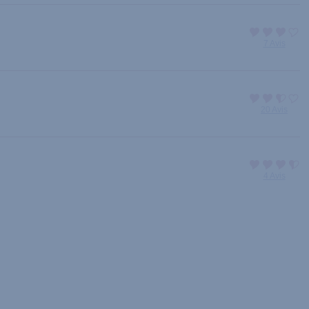
7 Avis
20 Avis
4 Avis