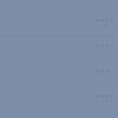
9 Avis
12 Avis
12 Avis
7 Avis