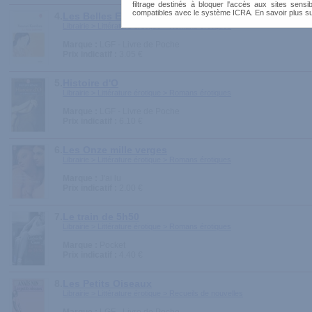
filtrage destinés à bloquer l'accès aux sites sensib
compatibles avec le système ICRA. En savoir plus s
4.
Les Belles Endormies
Librairie > Littérature érotique > Romans érotiques
Marque :
LGF - Livre de Poche
Prix indicatif :
3.05 €
5.
Histoire d'O
Librairie > Littérature érotique > Romans érotiques
Marque :
LGF - Livre de Poche
Prix indicatif :
6.10 €
6.
Les Onze mille verges
Librairie > Littérature érotique > Romans érotiques
Marque :
J'ai lu
Prix indicatif :
2.00 €
7.
Le train de 5h50
Librairie > Littérature érotique > Romans érotiques
Marque :
Pocket
Prix indicatif :
4.40 €
8.
Les Petits Oiseaux
Librairie > Littérature érotique > Recueils de nouvelles