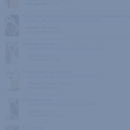
Marque :
LGF - Livre de Poche
Prix indicatif :
2.74 €
9.
L'empire des femmes : Les femmes ont changé, elles
Librairie > Littérature érotique > Recueils de nouvelles
Marque :
Albin Michel
Prix indicatif :
19.60 €
10.
Nuits d'encre
Librairie > Littérature érotique > Recueils de nouvelles
Marque :
Pocket
Prix indicatif :
5.20 €
11.
Du Rouge au Gynécée
Librairie > Littérature érotique > Romans érotiques
Marque :
Philippe Picquier
Prix indicatif :
6.65 €
12.
Le Bonheur
Librairie > Littérature érotique > Romans érotiques
Marque :
Pocket
Prix indicatif :
5.50 €
13.
L'Orage