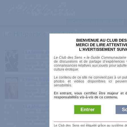
Categories
Marques
Le Hit-parade des Littérature érotique
BIENVENUE AU CLUB DES
MERCI DE LIRE ATTENTI
L'AVERTISSEMENT SUIV
1.
La femme de papier
Librairie > Littérature érotique > Romans érotiques
Le Club des Sens « le Guide Communautaire
de discussions et de partage d’expériences v
Marque :
Pocket
connaissances relatives aux jouets pour adultes,
Prix indicatif :
4.10 €
culture érotique.
Le contenu de ce site ne convient pas à un pub
2.
Vénus érotica
photos et vidéos disponibles ici peuven
Librairie > Littérature érotique > Recueils de nouvelles
sensibilités.
Marque :
LGF - Livre de Poche
En entrant, vous certifiez être majeur et 
Prix indicatif :
4.57 €
responsabilités vis-à-vis de ce contenu.
3.
La philosophie dans le boudoir
Entrer
So
Librairie > Littérature érotique > Romans érotiques
Marque :
Gallimard
Prix indicatif :
5.90 €
Le Club des Sens est étiqueté grâce au système de l