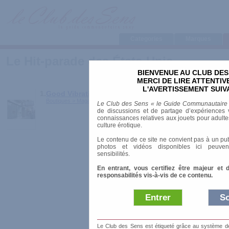
Categories
Marques
Le Hit-parade des États-Unis
BIENVENUE AU CLUB DES
MERCI DE LIRE ATTENTI
L'AVERTISSEMENT SUIV
1.
Good Vibrations
Boutiques > Magasins physiques > États-Unis
Le Club des Sens « le Guide Communautaire
de discussions et de partage d’expériences v
connaissances relatives aux jouets pour adultes,
culture érotique.
Le contenu de ce site ne convient pas à un pub
photos et vidéos disponibles ici peuven
sensibilités.
En entrant, vous certifiez être majeur et 
responsabilités vis-à-vis de ce contenu.
Entrer
So
Le Club des Sens est étiqueté grâce au système de l