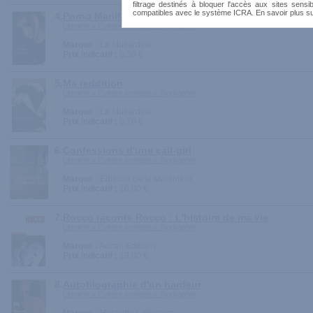
filtrage destinés à bloquer l'accès aux sites sensib
compatibles avec le système ICRA. En savoir plus s
4.
Porno Manifesto
Librairie > Culture érotique > Biographie
Marque :
La Musardine
Prix indicatif :
8.30 €
5.
Ma reddition
Librairie > Culture érotique > Biographie
Marque :
La Musardine
Prix indicatif :
8.70 €
6.
Confessions d'une call-girl
Librairie > Culture érotique > Biographie
Marque :
Editions de la Martinière
Prix indicatif :
16.00 €
7.
Rocco raconte Rocco : L'histoire de ma vie
Librairie > Culture érotique > Biographie
Marque :
Adcan Editions
Prix indicatif :
19.00 €
8.
Autobiographie d'un hardeur
Librairie > Culture érotique > Biographie