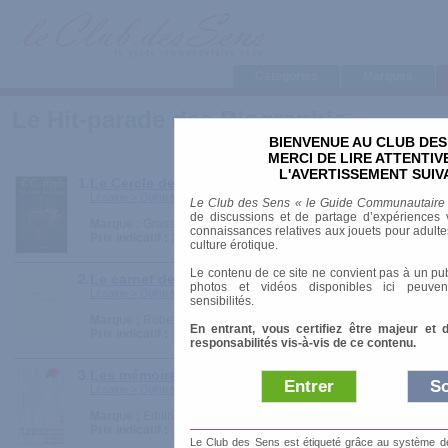
Categories
Marques
Le Hit-parade des Biographie
BIENVENUE AU CLUB DES
MERCI DE LIRE ATTENTI
L'AVERTISSEMENT SUIV
1.
Le Cercle des initiés
Librairie > Culture érotique > Biographie
Le Club des Sens « le Guide Communautaire
de discussions et de partage d’expériences v
Marque :
Grasset
connaissances relatives aux jouets pour adultes,
Prix indicatif :
22.50 €
culture érotique.
Le contenu de ce site ne convient pas à un pub
2.
Le carnet de Rrose
photos et vidéos disponibles ici peuven
Librairie > Culture érotique > Biographie
sensibilités.
Marque :
Robert Laffont
En entrant, vous certifiez être majeur et 
Prix indicatif :
10.00 €
responsabilités vis-à-vis de ce contenu.
3.
Les mémoires d'une chanteuse allemande
Entrer
So
Librairie > Culture érotique > Biographie
Marque :
Editions 10/18
Prix indicatif :
7.30 €
Le Club des Sens est étiqueté grâce au système de l