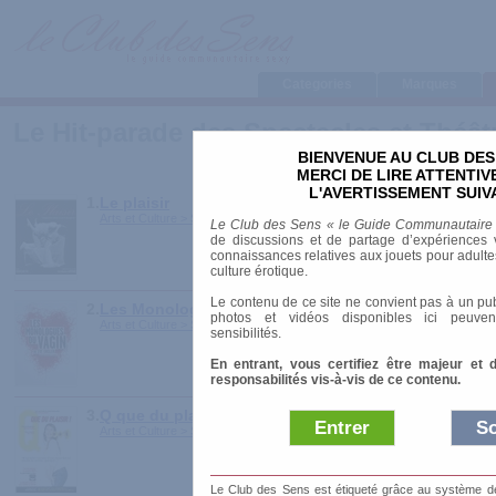
Categories
Marques
Le Hit-parade des Spectacles et Théât
BIENVENUE AU CLUB DES
MERCI DE LIRE ATTENTI
L'AVERTISSEMENT SUIV
1.
Le plaisir
Arts et Culture > Spectacles et Théâtre > Pièces de théâtre
Le Club des Sens « le Guide Communautaire
de discussions et de partage d’expériences v
connaissances relatives aux jouets pour adultes,
culture érotique.
Le contenu de ce site ne convient pas à un pub
2.
Les Monologues du Vagin
photos et vidéos disponibles ici peuven
Arts et Culture > Spectacles et Théâtre > Pièces de théâtre
sensibilités.
En entrant, vous certifiez être majeur et 
responsabilités vis-à-vis de ce contenu.
3.
Q que du plaisir
Entrer
So
Arts et Culture > Spectacles et Théâtre > Pièces de théâtre
Le Club des Sens est étiqueté grâce au système de l