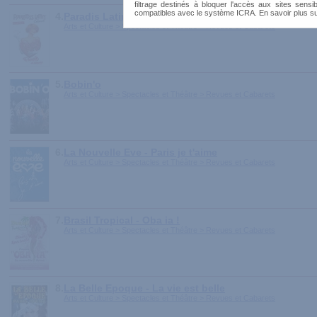
filtrage destinés à bloquer l'accès aux sites sensib
compatibles avec le système ICRA. En savoir plus s
4.
Paradis Latin - Paradis d'amour
Arts et Culture > Spectacles et Théâtre > Revues et Cabarets
5.
Bobin'o
Arts et Culture > Spectacles et Théâtre > Revues et Cabarets
6.
La Nouvelle Eve - Paris je t'aime
Arts et Culture > Spectacles et Théâtre > Revues et Cabarets
7.
Brasil Tropical - Oba ia !
Arts et Culture > Spectacles et Théâtre > Revues et Cabarets
8.
La Belle Epoque - La vie est belle
Arts et Culture > Spectacles et Théâtre > Revues et Cabarets