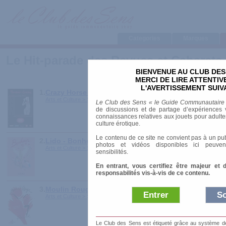
Categories
Marques
Le Hit-parade des Revues et Cabarets
BIENVENUE AU CLUB DES
MERCI DE LIRE ATTENTI
L'AVERTISSEMENT SUIV
1.
Crazy Horse - Forever Crazy
Arts et Culture > Spectacles et Théâtre > Revues et Cabarets
Le Club des Sens « le Guide Communautaire
de discussions et de partage d’expériences v
connaissances relatives aux jouets pour adultes,
culture érotique.
Le contenu de ce site ne convient pas à un pub
2.
Lido - Bonheur
photos et vidéos disponibles ici peuven
Arts et Culture > Spectacles et Théâtre > Revues et Cabarets
sensibilités.
En entrant, vous certifiez être majeur et 
responsabilités vis-à-vis de ce contenu.
3.
Moulin Rouge - Féerie
Entrer
So
Arts et Culture > Spectacles et Théâtre > Revues et Cabarets
Le Club des Sens est étiqueté grâce au système de l