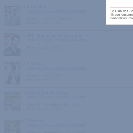
4.
H for Men
Librairie > Presse > Magazines Masculins
Le Club des Sen
filtrage destin
compatibles av
Marque :
Bleucom Editions
Prix indicatif :
3.90 €
5.
GQ : Gentlemen's Quarterly
Librairie > Presse > Magazines Masculins
Prix indicatif :
3.40 €
6.
Playboy
Librairie > Presse > Magazines Masculins
Marque :
Éditions 1633
Prix indicatif :
4.30 €
7.
L'Écho des Savanes
Librairie > Presse > Magazines Masculins
Marque :
Lagardère active media
Prix indicatif :
4.50 €
8.
Entrevue
Librairie > Presse > Magazines Masculins