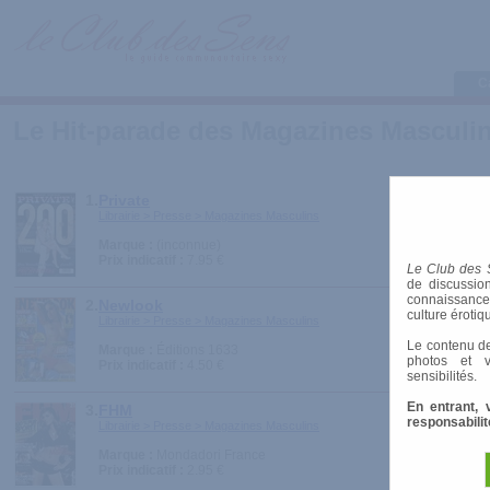
C
Le Hit-parade des Magazines Masculi
1.
Private
Librairie > Presse > Magazines Masculins
Marque :
(inconnue)
Prix indicatif :
7.95 €
Le Club des 
de discussion
connaissances 
2.
Newlook
culture érotiq
Librairie > Presse > Magazines Masculins
Le contenu de
Marque :
Éditions 1633
photos et v
Prix indicatif :
4.50 €
sensibilités.
En entrant, 
3.
FHM
responsabilit
Librairie > Presse > Magazines Masculins
Marque :
Mondadori France
Prix indicatif :
2.95 €