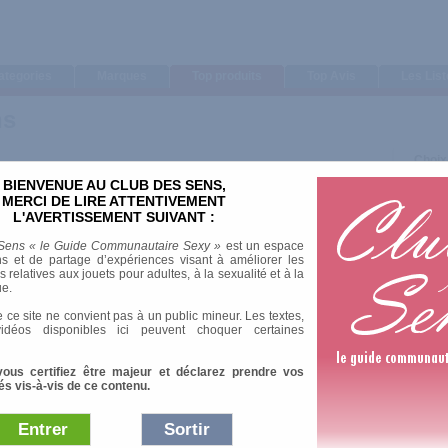
ategories
Marques
Top produits
Top Avis
Les Lis
ns
Choix
BIENVENUE AU CLUB DES SENS,
MERCI DE LIRE ATTENTIVEMENT
L'AVERTISSEMENT SUIVANT :
Sens « le Guide Communautaire Sexy »
est un espace
s et de partage d’expériences visant à améliorer les
relatives aux jouets pour adultes, à la sexualité et à la
ue.
 ce site ne convient pas à un public mineur. Les textes,
idéos disponibles ici peuvent choquer certaines
vous certifiez être majeur et déclarez prendre vos
és vis-à-vis de ce contenu.
Entrer
Sortir