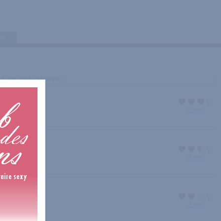
tes
 d'une sous-catégorie >
2 Avis
4 Avis
7 Avis