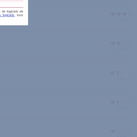
 de logiciels de
 logiciels
, tous
1 Avis
3 Avis
7 Avis
4 Avis
8 Avis